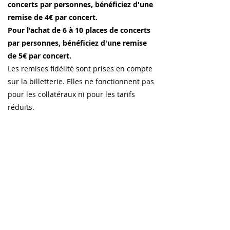
concerts par personnes, bénéficiez d'une
remise de 4€ par concert.
Pour l'achat de 6 à 10 places de concerts
par personnes, bénéficiez d'une remise
de 5€ par concert.
Les remises fidélité sont prises en compte
sur la billetterie. Elles ne fonctionnent pas
pour les collatéraux ni pour les tarifs
réduits.
(renseignez bien le nom du spectateur qui
doit être identique sur les différents
billets).
TARIFS SPÉCIAUX
Réduction de 50% pour les - de 18 ans,
étudiants et demandeurs d’emploi.