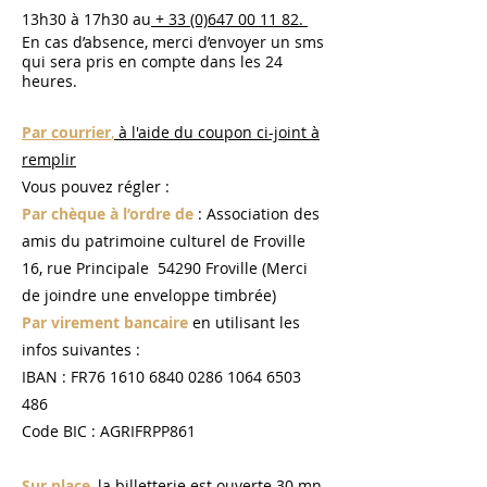
13h30 à 17h30
au
+ 33 (0)647 00 11 82.
En cas d’absence, merci d’envoyer un
sms
qui sera pris en compte dans les 24
h
eures.
Par courrier
,
à l'aide du coupon ci-joint à
remplir
Vous pouvez régler :
Par chèque à l’ordre de
: Association des
amis du patrimoine culturel de Froville
16, rue Principale 54290 Froville (Merci
de joindre une enveloppe timbrée)
Par virement bancaire
en utilisant les
infos suivantes :
IBAN : FR76
1610 6840 0286 1064
6503
486
Code BIC : AGRIFRPP861
Sur place
, la billetterie est ouverte 30 mn