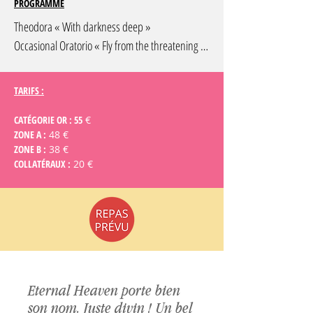
PROGRAMME
Theodora « With darkness deep »

Occasional Oratorio « Fly from the threatening 
vengeance fly »

Dances from Terpsicore

TARIFS :
Prelude

Passacaille

CATÉGORIE OR : 55
€
ZONE A :
48 €
Sarabande

ZONE B :
38 €
Gigue

COLLATÉRAUX :
20 €
Theodora « As with rosy steps the morn 
advancing »

Joseph and his Brethren « Prophetic raptures 
swell »

Suite from Theodora

Overture

Eternal Heaven porte bien
Trio

son nom. Juste divin ! Un bel
Courante
