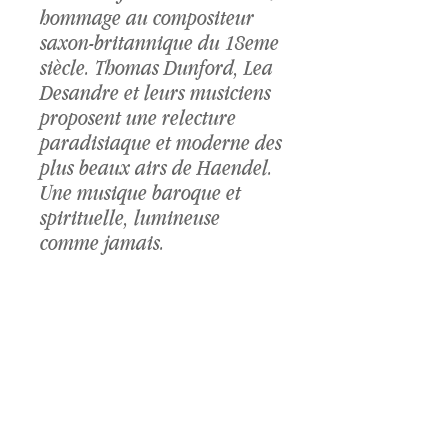
hommage au compositeur
Solomon « Will the sun forget to streak »

saxon-britannique du 18eme
Suite No 4 in D Minor HWV 437 « Sarabande»

siècle. Thomas Dunford, Lea
The triumph of Time & Truth « Guardian Angels »

Desandre et leurs musiciens
Semele « No, no I’ll take no less »
proposent une relecture
paradisiaque et moderne des
plus beaux airs de Haendel.
Une musique baroque et
spirituelle, lumineuse
comme jamais.