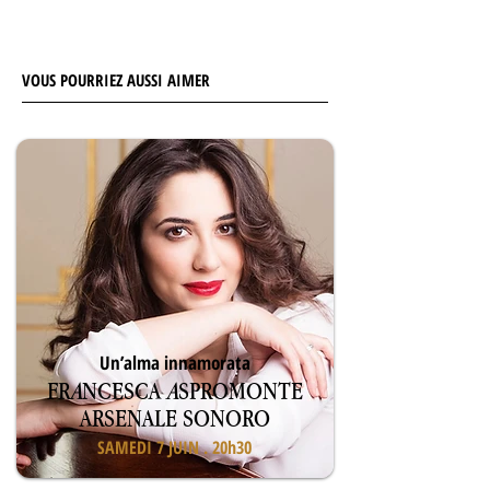
VOUS POURRIEZ AUSSI AIMER
Un’alma innamorata
FR
A
NCESCA
A
SPROMONTE
ARSENALE SONORO
SAMEDI 7 JUIN . 20h30