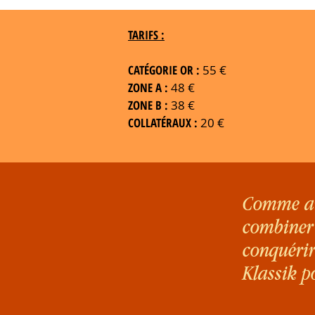
TARIFS :
CATÉGORIE OR :
55 €
ZONE A :
48 €
ZONE B :
38 €
COLLATÉRAUX :
20 €
Comme auc
combiner 
conquérir
Klassik p