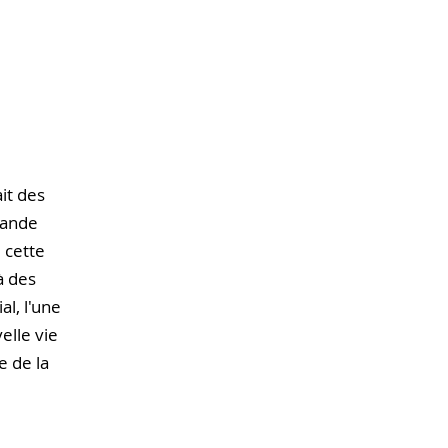
it des
grande
 cette
à des
al, l'une
elle vie
e de la