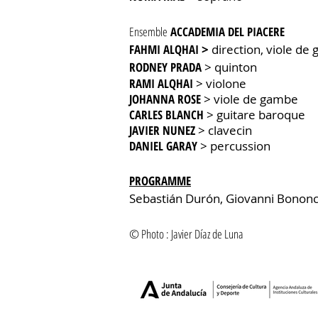
Ensemble
ACCADEMIA DEL PIACERE
FAHMI ALQHAI
>
direction, viole de
RODNEY PRADA
> quinton
RAMI ALQHAI
> violone
JOHANNA ROSE
> viole de gambe
CARLES BLANCH
> guitare baroque
JAVIER NUNEZ
> clavecin
DANIEL GARAY
> percussion
PROGRAMME
Sebastián Durón, Giovanni Bononci
© Photo : Javier Díaz de Luna