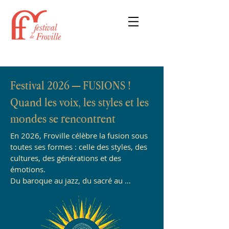
Festival 2026 — FUSIONS !
Quand les voix, les styles et les
mondes se rencontrent
En 2026, Froville célèbre la fusion sous 
toutes ses formes : celle des styles, des 
cultures, des générations et des 
émotions.

Du baroque au jazz, du sacré au 
populaire, des rives de l’Europe aux 
rythmes d’Amérique latine, cette 29ᵉ 
édition fait dialoguer les traditions et les 
audaces d’aujourd’hui.
