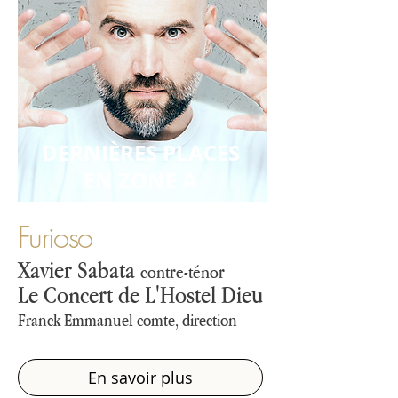
devient rencontre, dialogue et fusion.

Un festival ouvert, vibrant, et 
résolument tourné vers le partage.

Emiliano Gonzalez Toro, Directeur 
artistique du festival
DERNIÈRES PLACES
EN ZONE A
Furioso
Xavier Sabata
contre-ténor
Le Concert de L'Hostel Dieu
Franck Emmanuel comte, direction
En savoir plus